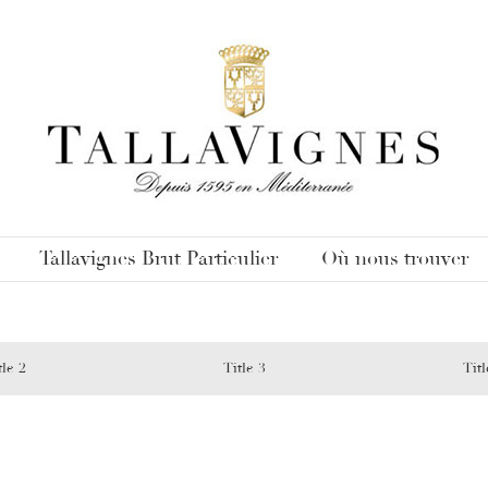
Tallavignes Brut Particulier
Où nous trouver
tle 2
Title 3
Titl