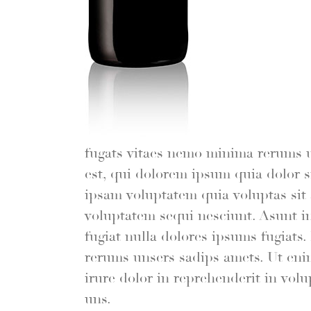
fugats vitaes nemo minima rerums 
est, qui dolorem ipsum quia dolor 
ipsam voluptatem quia voluptas sit 
voluptatem sequi nesciunt. Asunt in 
fugiat nulla dolores ipsums fugiats
rerums unsers sadips amets. Ut eni
irure dolor in reprehenderit in volu
uns.