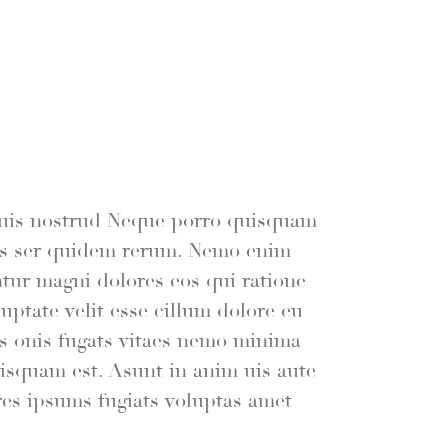
quis nostrud Neque porro quisquam
ums ser quidem rerum. Nemo enim
ntur magni dolores eos qui ratione
uptate velit esse cillum dolore eu
is onis fugats vitaes nemo minima
isquam est. Asunt in anim uis aute
ores ipsums fugiats voluptas amet