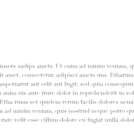
unsers sadips amets. Ut enim ad minim veniam, 
sit amet, consectetur, adipisci amets uns. Ethar
aspernatur aut odit aut fugit, sed quia consequu
anim uis aute irure dolor in reprehenderit in vol
. Etha rums ser quidem rerum facilis dolores nem
m ad minim veniam, quis nostrud neque porro qu
ptate velit esse cillum dolore eu fugiat nulla dol