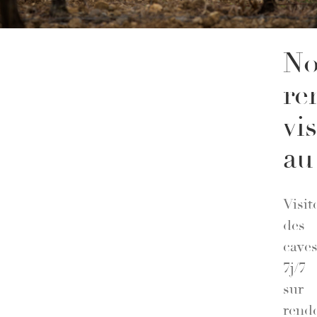
No
re
vis
au
Visit
des
cave
7j/7
sur
rend