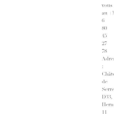
vous
au +
6
80
45
27
78
Adre
:
Chât
de
Serr
D33,
Herm
11