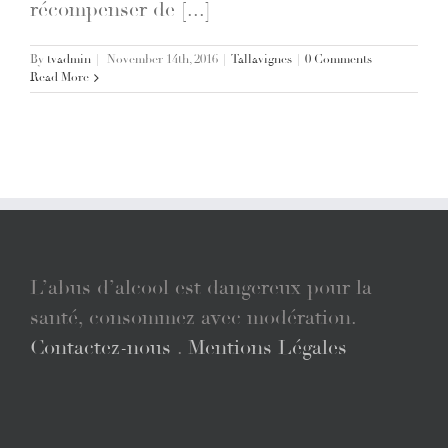
récompenser de [...]
By
tvadmin
|
November 14th, 2016
|
Tallavignes
|
0 Comments
Read More
L’abus d’alcool est dangereux pour la
santé, consommez avec modération.
Contactez-nous
.
Mentions Légales