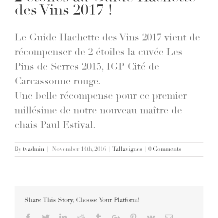
des Vins 2017 !
Le Guide Hachette des Vins 2017 vient de
récompenser de 2 étoiles la cuvée Les
Pins de Serres 2015, IGP Cité de
Carcassonne rouge.
Une belle récompense pour ce premier
millésime de notre nouveau maître de
chais Paul Estival.
By
tvadmin
|
November 14th, 2016
|
Tallavignes
|
0 Comments
Share This Story, Choose Your Platform!
Facebook
Twitter
Linkedin
Reddit
Tumblr
Google+
Pinterest
Vk
Email