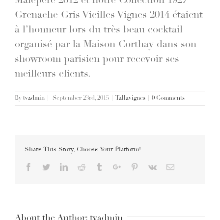
Malepère 2012 et notre Collection 1927
Grenache Gris Vieilles Vignes 2014 étaient
à l’honneur lors du très beau cocktail
organisé par la Maison Corthay dans son
showroom parisien pour recevoir ses
meilleurs clients.
By
tvadmin
|
September 23rd, 2015
|
Tallavignes
|
0 Comments
Share This Story, Choose Your Platform!
Facebook
Twitter
Linkedin
Reddit
Tumblr
Google+
Pinterest
Vk
Email
About the Author:
tvadmin